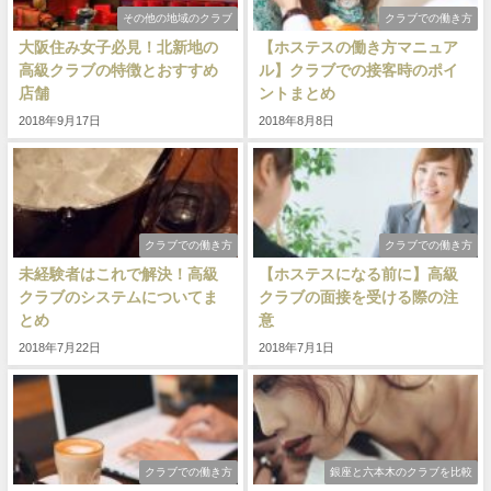
その他の地域のクラブ
クラブでの働き方
大阪住み女子必見！北新地の
【ホステスの働き方マニュア
高級クラブの特徴とおすすめ
ル】クラブでの接客時のポイ
店舗
ントまとめ
2018年9月17日
2018年8月8日
クラブでの働き方
クラブでの働き方
未経験者はこれで解決！高級
【ホステスになる前に】高級
クラブのシステムについてま
クラブの面接を受ける際の注
とめ
意
2018年7月22日
2018年7月1日
クラブでの働き方
銀座と六本木のクラブを比較