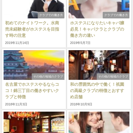
クラブでの働き方
クラブでの働き方
初めてのナイトワーク。水商
ホステスになりたいキャバ嬢
売未経験者がホステスを目指
必見！キャバクラとクラブの
す時の注意
働き方の違い
2019年11月14日
2019年5月7日
その他の地域のクラブ
その他の地域のクラブ
名古屋でホステスやるならコ
和の雰囲気の中で働く！祇園
コ！錦三丁目の働きやすいク
の高級クラブの特徴とおすす
ラブと特徴
め店舗
2018年11月3日
2018年10月9日